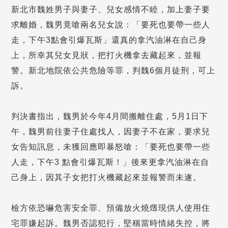
新北市魏姓男子與妻子、兒女感情不睦，加上妻子要
求離婚，魏男竟嗆兩名兒女說：「要死也要帶一些人
走，下午3點會引爆瓦斯」還真的拿汽油淋在自己身
上，所幸其兒女見狀，把打火機拿去藏起來，並報
警。新北地院依公共危險等罪，判魏6個月徒刑，可上
訴。
判決書指出，魏男於今年4月間搬離住處，5月1日下
午，魏男前往妻子住處找人，因妻子不在家，要求兒
女告知訊息，未獲回應即暴怒嗆：「要死也要帶一些
人走，下午3 點會引爆瓦斯！」後來更拿汽油淋在自
己身上，因其子女把打火機藏起來並報警而未遂。
檢方依恐嚇危害安全罪、預備放火燒燬現供人使用住
宅罪嫌起訴。魏男否認犯行，堅稱當時情緒失控，將