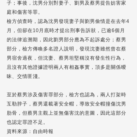
子；事後，沈男分別對妻子、劉男及蔡男提告妨害家
庭和傷害等罪。
檢方偵查時，認為沈男發現妻子與劉男偷情是在去年4
月，但卻在10月底時才提出刑事告訴狀，已逾6個月
的法律追溯期，因此劉男部分應為不起訴處分；蔡男
部分，檢方傳喚多名證人說明，發現沈妻雖然曾在蔡
男宿舍過夜，但沈妻、蔡男坦堅稱沒有發生性行為，
且沒有其他證據證明兩人有相姦事實，頂多是關係曖
昧、交情匪淺。
至於蔡男涉及傷害罪部分，檢方也認為，兩人打架時
互勒脖子，蔡男還載著安全帽，導致安全帽撞傷沈男
肋骨，但蔡男主觀上並無傷害沈的意圖，因此這部分
也認定罪證不足。
資料來源：自由時報