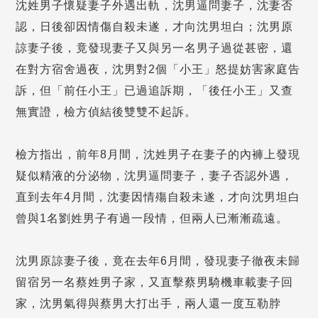
沈姓男子懷疑妻子外遇出軌，沈男逼問妻子，沈妻否
認，日後卻因情傷自殺未遂，才向沈男坦白；沈男原
諒妻子後，竟發現妻子又與另一名男子過從甚密，還
在對方宿舍過夜，沈男對2個「小王」怒提妨害家庭告
訴，但「前任小王」已過追訴期，「後任小王」又查
無實證，檢方偵結後雙雙不起訴。
檢方指出，前年8月間，沈姓男子在妻子的內褲上發現
疑似精液的分泌物，沈男逼問妻子，妻子否認外遇，
直到去年4月間，沈妻因情殤自殺未遂，才向沈男坦白
曾與1名劉姓男子有過一段情，但兩人已漸漸疏遠。
沈男原諒妻子後，竟在去年6月間，發現妻子徹夜未歸
留宿另一名蔡姓男子家，又直擊蔡男騎機車載妻子回
家，沈男氣得與蔡男大打出手，兩人還一度互勒脖