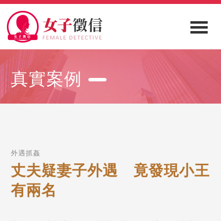
真實案例
外遇抓姦
丈夫疑妻子外遇 竟發現小王
有兩名