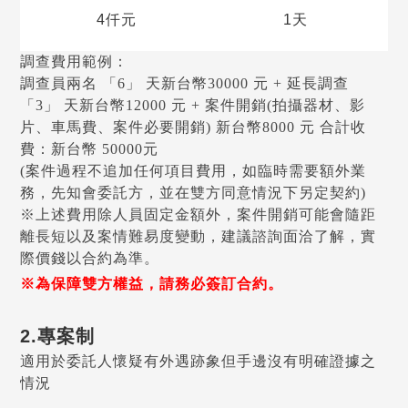
4仟元
1天
調查費用範例：
調查員兩名 「6」 天新台幣30000 元 + 延長調查
「3」 天新台幣12000 元 + 案件開銷(拍攝器材、影
片、車馬費、案件必要開銷) 新台幣8000 元 合計收
費：新台幣 50000元
(案件過程不追加任何項目費用，如臨時需要額外業
務，先知會委託方，並在雙方同意情況下另定契約)
※上述費用除人員固定金額外，案件開銷可能會隨距
離長短以及案情難易度變動，建議諮詢面洽了解，實
際價錢以合約為準。
※為保障雙方權益，請務必簽訂合約。
2.專案制
適用於委託人懷疑有外遇跡象但手邊沒有明確證據之
情況