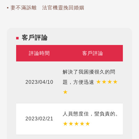
▪ 妻不滿訴離 法官機靈挽回婚姻
客戶評論
評論時間
客戶評論
解決了我困擾很久的問
★
★
★
★
2023/04/10
題，方便迅速
★
人員態度佳，蠻負責的。
2023/02/21
★
★
★
★
★