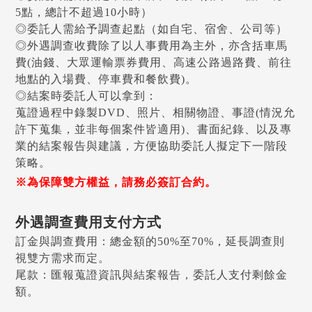
5點，總計不超過10小時）
◎委託人需給予調查起點（如自宅、宿舍、公司等）
◎外遇調查收費除了以人事費用為主外，亦含括車馬
費(油錢、大眾運輸票券費用、高速公路過路費、前往
地點的入場費、停車費和餐飲費)。
◎結案時委託人可以拿到：
蒐證過程中錄製DVD、照片、相關物證、事證(情況允
許下蒐集，並非每個案件皆適用)、書面紀錄、以及專
業的結案報告與建議，方便協助委託人擬定下一階段
策略。
※為保障雙方權益，請務必簽訂合約。
外遇調查費用支付方式
訂金與調查費用：總金額的50%至70%，延長調查則
視雙方需求而定。
尾款：匯報蒐證資訊與結案報告，委託人支付剩餘金
額。