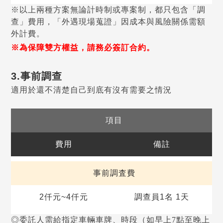
※以上兩種方案無論計時制或專案制，都只包含「調
查」費用，「外遇現場蒐證」因成本與風險關係需額
外計費。
※為保障雙方權益，請務必簽訂合約。
3.事前調查
適用於還不清楚自己到底有沒有需要之情況
項目
費用
備註
事前調査費
2仟元~4仟元
調查員1名 1天
◎委託人需給指定車輛車牌、時段（如早上7點至晚上