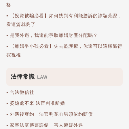
格
▪ 【投資被騙必看】如何找到有利能勝訴的詐騙蒐證，
看這篇就夠了
▪ 是我外遇，我還能爭取離婚財產分配嗎？
▪ 【離婚爭小孩必看】失去監護權，你還可以這樣贏得
探視權
法律常識
LAW
▪ 合法徵信社
▪ 婆媳處不來 法官判准離婚
▪ 外遇後爽約 法官判花心男須依約賠償
▪ 家事法庭傳票誤錯 害人遭疑外遇