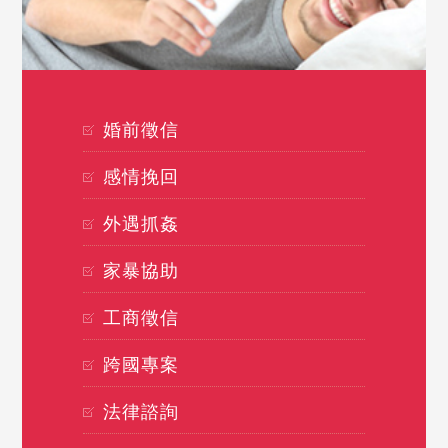
婚前徵信
感情挽回
外遇抓姦
家暴協助
工商徵信
跨國專案
法律諮詢